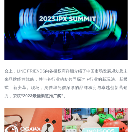
关于我们
加入我们
品牌简介
招贤纳士
联系我们
博士后科研站
成为会员
招商加盟
购买渠道
友情链接
线下门店
奥佳华集团
京东旗舰店
OGAWA中国香港
会上，LINE FRIENDS向各授权商详细介绍了中国市场发展规划及未
天猫旗舰店
OGAWA中国台湾
来品牌经营战略，并与各行业萌友共同探讨IP行业的新玩法、新模
OGAWA马来西亚
式、新变革。现场，奥佳华凭借深厚的品牌积淀与卓越创新营销
OGAWA菲律宾
力，荣获
“2023最佳渠道推广奖”。
OGAWA新加坡
OGAWA越南