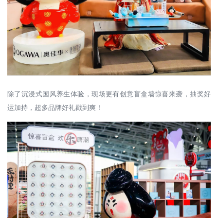
除了沉浸式国风养生体验，现场更有创意盲盒墙惊喜来袭，抽奖好
运加持，超多品牌好礼戳到爽！