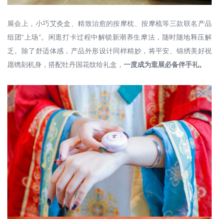
展会上，小巧艾灸盒、精致治愈的按摩枕、按摩梳等三款联名产品
组团“上场”。闲逛打卡过程中解锁新潮养生摩法，随时随地释压解
乏。除了舒适体感，产品外形设计同样精妙，将平安、锦绣美好祝
愿镌刻机身，搭配牡丹国花纹绘礼盒，
一度成为逛展必备伴手礼。