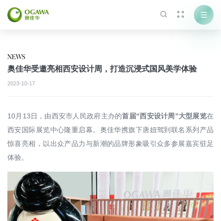



NEWS
奥佳华受邀亮相西安设计周，打造沉浸式国风美学体验
2023-10-17
10月13日，由西安市人民政府主办的
首届“西安设计周”大型展览
在
西安国际展览中心隆重启幕。奥佳华携旗下唐妞驾到联名系列产品
惊喜亮相，以出众产品力与新潮的品牌形象吸引众多参展嘉宾驻足
体验。