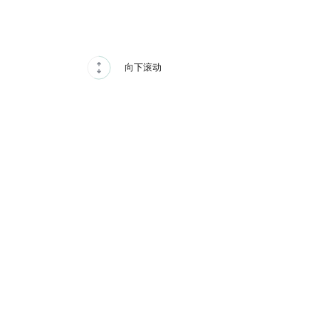
成为会员

向下滚动