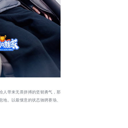
给人带来无畏拼搏的坚韧勇气，那
息地。以最惬意的状态驰骋赛场、