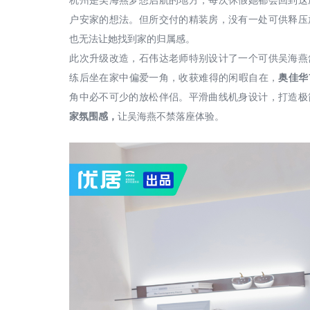
杭州是吴海燕梦想启航的地方，每次休假她都会回到这
户安家的想法。但所交付的精装房，没有一处可供释压
也无法让她找到家的归属感。
此次升级改造，石伟达老师特别设计了一个可供吴海燕
练后坐在家中偏爱一角，收获难得的闲暇自在，
奥佳华
角中必不可少的放松伴侣。平滑曲线机身设计，打造极
家氛围感，
让吴海燕不禁落座体验。