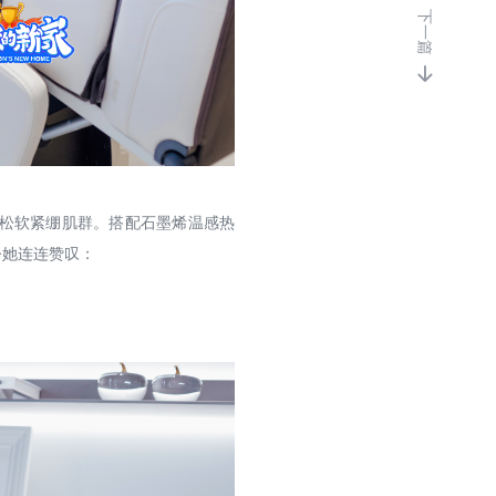
下一篇
OGAWA中国台湾

OGAWA马来西亚
OGAWA菲律宾
OGAWA新加坡
OGAWA越南
松软紧绷肌群。搭配石墨烯温感热
令她连连赞叹：