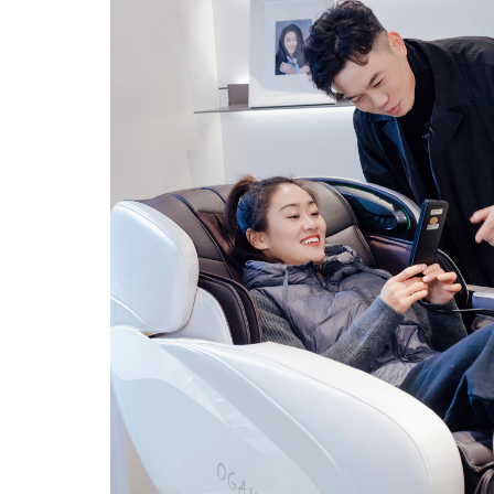
Join Us
Channe
加入我们
购买渠道
招贤纳士
线下门店
博士后科研站
京东旗舰店