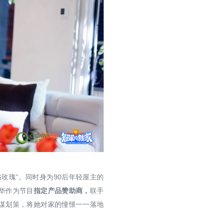
玫瑰”。同时身为90后年轻屋主的
华作为节目
指定产品赞助商，
联手
谋划策，将她对家的憧憬一一落地