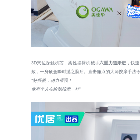
招商加盟
天猫旗舰店
3D穴位探触机芯，柔性摆臂机械手
六重力道渐进，
快速
敷，一身疲惫瞬时抛之脑后。直击痛点的大师按摩手法
“好舒服，动力很强！
像有个人在给我按摩一样
”