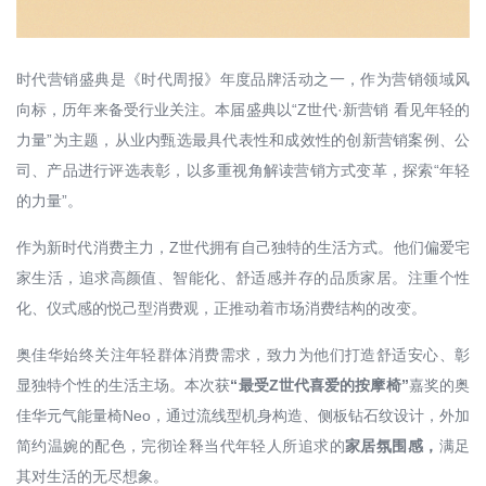
时代营销盛典是《时代周报》年度品牌活动之一，作为营销领域风
向标，历年来备受行业关注。本届盛典以“Z世代·新营销 看见年轻的
力量”为主题，从业内甄选最具代表性和成效性的创新营销案例、公
司、产品进行评选表彰，以多重视角解读营销方式变革，探索“年轻
的力量”。
作为新时代消费主力，Z世代拥有自己独特的生活方式。他们偏爱宅
家生活，追求高颜值、智能化、舒适感并存的品质家居。注重个性
化、仪式感的悦己型消费观，正推动着市场消费结构的改变。
奥佳华始终关注年轻群体消费需求，致力为他们打造舒适安心、彰
显独特个性的生活主场。本次获
“最受Z世代喜爱的按摩椅”
嘉奖的奥
佳华元气能量椅Neo，通过流线型机身构造、侧板钻石纹设计，外加
简约温婉的配色，完彻诠释当代年轻人所追求的
家居氛围感，
满足
其对生活的无尽想象。