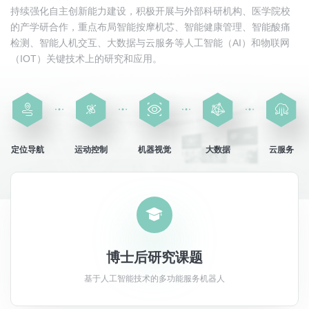
持续强化自主创新能力建设，积极开展与外部科研机构、医学院校
的产学研合作，重点布局智能按摩机芯、智能健康管理、智能酸痛
购买渠道
友情链接
检测、智能人机交互、大数据与云服务等人工智能（AI）和物联网
线下门店
奥佳华集团
（IOT）关键技术上的研究和应用。
京东旗舰店
OGAWA中国香港
天猫旗舰店
OGAWA中国台湾










OGAWA马来西亚
OGAWA菲律宾
定位导航
运动控制
机器视觉
大数据
云服务
OGAWA新加坡
OGAWA越南

博士后研究课题
基于人工智能技术的多功能服务机器人