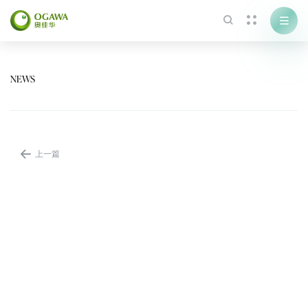



NEWS
关于我们
加入我们

上一篇
品牌简介
招贤纳士
联系我们
博士后科研站
成为会员
招商加盟
购买渠道
友情链接
线下门店
奥佳华集团
京东旗舰店
OGAWA中国香港