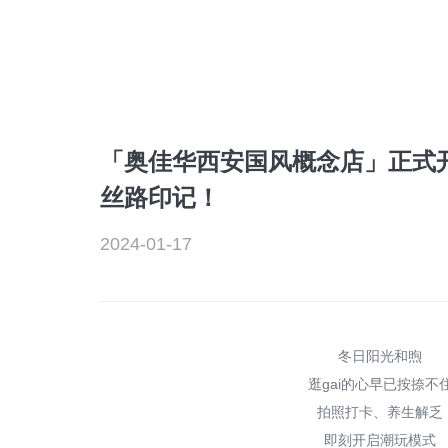
「奥佳华西安国风概念店」正式
丝路印记！
2024-01-17
冬日阳光和煦
逛gai的心早已按捺不
拍照打卡、养生解乏
即刻开启潮玩模式