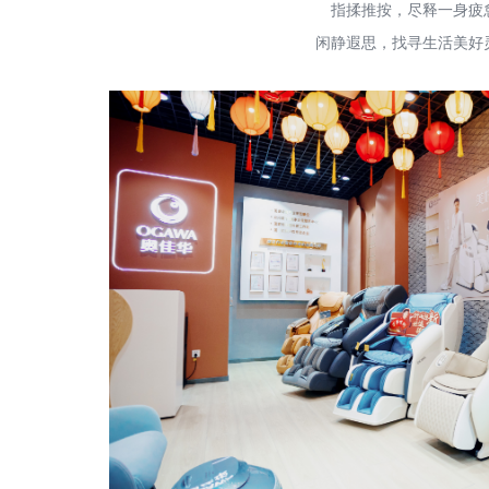
指揉推按，尽释一身疲
闲静遐思，找寻生活美好