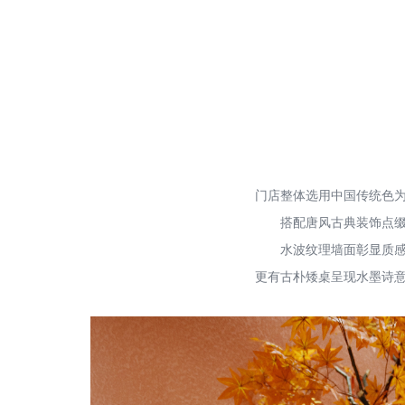
门店整体选用中国传统色
搭配唐风古典装饰点
水波纹理墙面彰显质
更有古朴矮桌呈现水墨诗