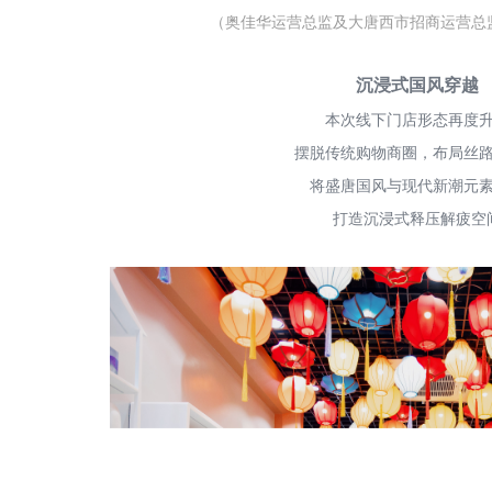
（奥佳华运营总监及大唐西市招商运营总
沉浸式国风穿越
本次
线下门店形态
再度
摆脱传统购物商圈，
布局
丝
将盛唐国风与现代新潮元
打造沉浸式释压解疲空