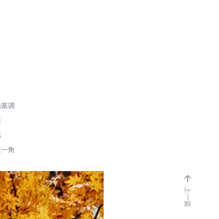
为基调
缀
感
意一角

上一篇