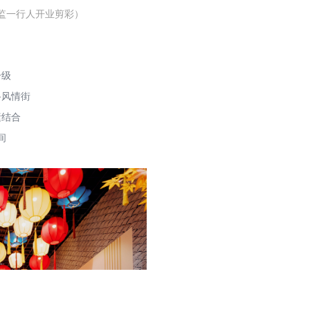
监一行人开业剪彩）
升级
路风情街
素结合
间