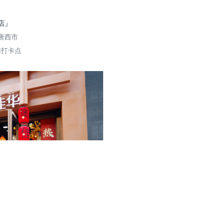
店」
唐西市
门打卡点