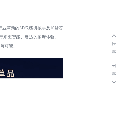
ls
Links
借行业革新的3D气感机械手及10秒芯
友情链接

带来更智能、奢适的按摩体验。一
上一篇
象与可能。
奥佳华集团
OGAWA中国香港
下一篇
OGAWA中国台湾

OGAWA马来西亚
OGAWA菲律宾
OGAWA新加坡
OGAWA越南