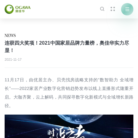



NEWS
连获四大奖项！2021中国家居品牌力量榜，奥佳华实力尽
显！
2021-11-17
11月17日，由优居主办、贝壳找房战略支持的“数智助力 全域增
长”——2022家居产业数字化营销趋势发布以线上直播形式隆重开
启。大咖齐聚，云上解码，共同探寻数字化新模式与全域增长新路
径。