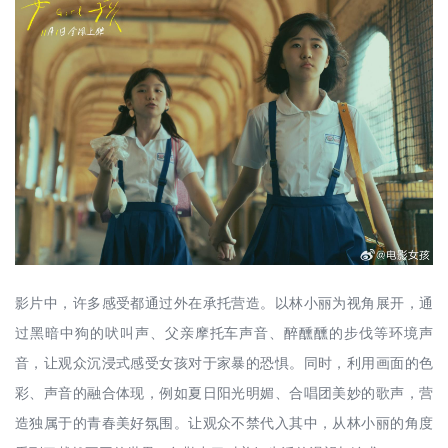
影片中，许多感受都通过外在承托营造。以林小丽为视角展开，通
过黑暗中狗的吠叫声、父亲摩托车声音、醉醺醺的步伐等环境声
音，让观众沉浸式感受女孩对于家暴的恐惧。同时，利用画面的色
彩、声音的融合体现，例如夏日阳光明媚、合唱团美妙的歌声，营
造独属于的青春美好氛围。让观众不禁代入其中，从林小丽的角度