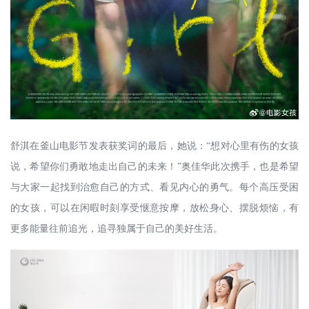
舒淇在釜山电影节发表获奖词的最后，她说：
“想对心里有伤的女孩
说，希望你们勇敢地走出自己的未来！”奥佳华此次携手，也是希望
与大家一起找到治愈自己的方式、看见内心的勇气。每个高压受困
的女孩，可以在闲暇时刻享受惬意按摩，放松身心、摆脱烦恼，有
更多能量往前追光，追寻独属于自己的美好生活。