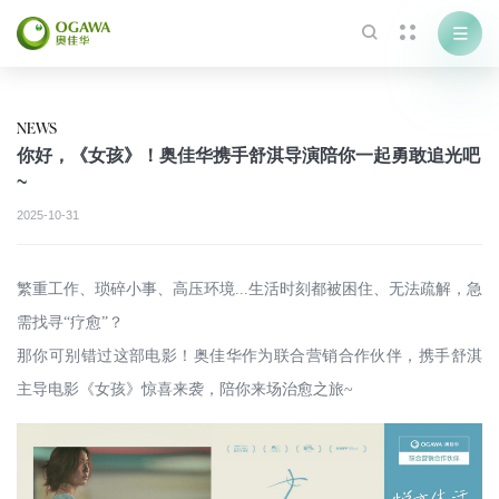



NEWS
你好，《女孩》！奥佳华携手舒淇导演陪你一起勇敢追光吧
~
2025-10-31
繁重工作、琐碎小事、高压环境
...生活时刻都被困住、无法疏解，急
需找寻“疗愈”？
那你可别错过这部电影！奥佳华作为联合营销合作伙伴，携手舒淇
主导电影《女孩》惊喜来袭，陪你来场治愈之旅
~