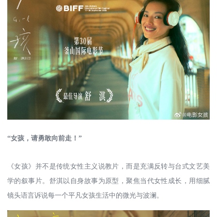
“女孩，请勇敢向前走！”
《女孩》并不是传统女性主义说教片，而是充满反转与台式文艺美
学的叙事片。舒淇以自身故事为原型，聚焦当代女性成长，用细腻
镜头语言诉说每一个平凡女孩生活中的微光与波澜。